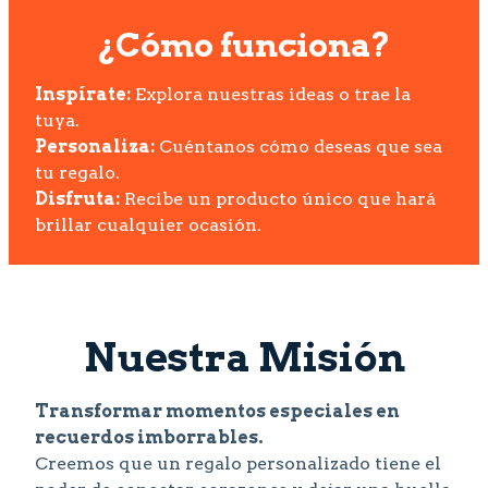
¿Cómo funciona?
Inspírate:
Explora nuestras ideas o trae la
tuya.
Personaliza:
Cuéntanos cómo deseas que sea
tu regalo.
Disfruta:
Recibe un producto único que hará
brillar cualquier ocasión.
Nuestra Misión
Transformar momentos especiales en
recuerdos imborrables.
Creemos que un regalo personalizado tiene el