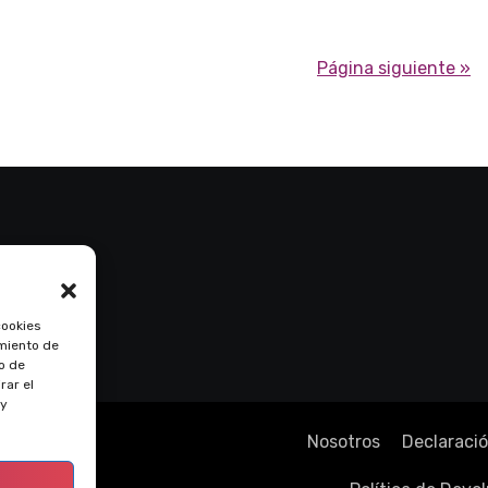
Página siguiente »
cookies
imiento de
o de
rar el
 y
Nosotros
Declaració