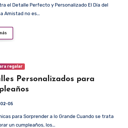
la Amistad no es…
 más
ara regalar
lles Personalizados para
pleaños
-02-05
brar un cumpleaños, los…