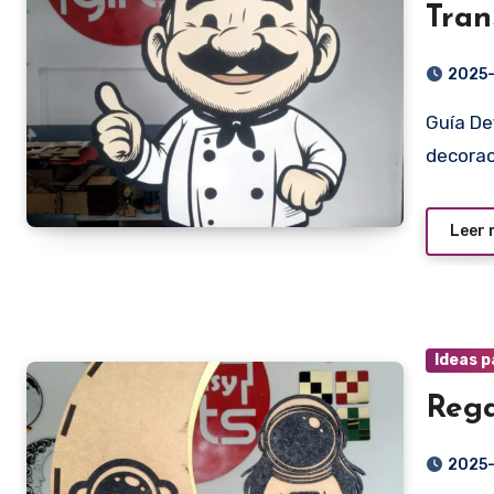
Tran
2025
Guía Definitiva para Restaurantes, Cafeterías y Hogares La
decorac
Leer
Ideas p
Rega
2025