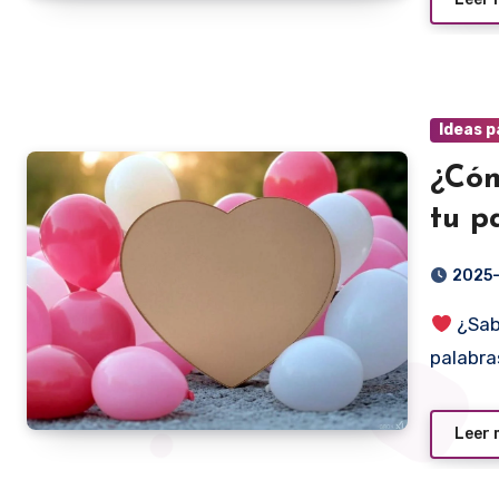
Ideas p
¿Cóm
tu p
Amis
2025
¿Sabí
palabra
Leer