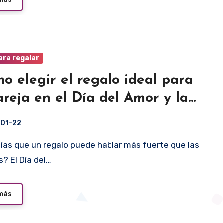
ara regalar
o elegir el regalo ideal para
areja en el Día del Amor y la
tad?
-01-22
as que un regalo puede hablar más fuerte que las
s? El Día del…
 más