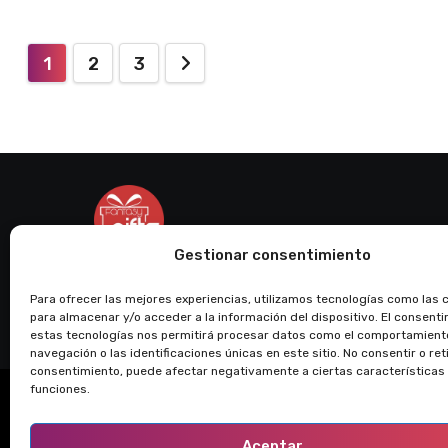
Paginación
1
2
3
de
entradas
Gestionar consentimiento
Regalos Fantasía
Para ofrecer las mejores experiencias, utilizamos tecnologías como las 
Obsequios personalizados, envíos en Ecuador
para almacenar y/o acceder a la información del dispositivo. El consent
estas tecnologías nos permitirá procesar datos como el comportamient
navegación o las identificaciones únicas en este sitio. No consentir o reti
consentimiento, puede afectar negativamente a ciertas características
funciones.
Aceptar