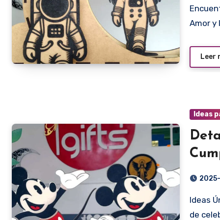
Encuentra el Detalle Perfecto y Personalizado El Día del
Amor y 
Leer
Ideas p
Deta
Cum
2025
Ideas Únicas para Sorprender a lo Grande Cuando se trata
de cele