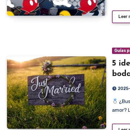
Leer
Guías p
5 id
boda
2025
¿Busc
amor? 
Leer