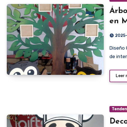
Árbo
en 
2025
Diseño Original y Corte Láser de Alta Calidad La decoración
de inte
Leer
Tendenc
Deco