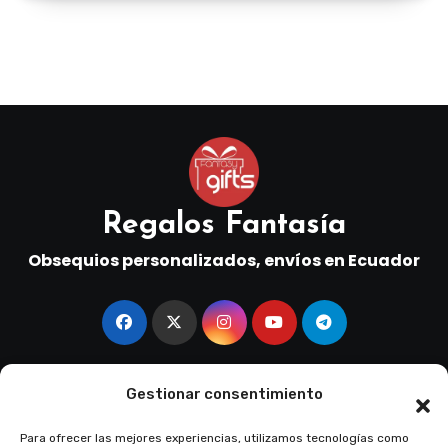
Regalos Fantasía
Obsequios personalizados, envíos en Ecuador
Gestionar consentimiento
Copyright © All rights reserved
|
Blogus
por
Themeansar
.
Para ofrecer las mejores experiencias, utilizamos tecnologías como