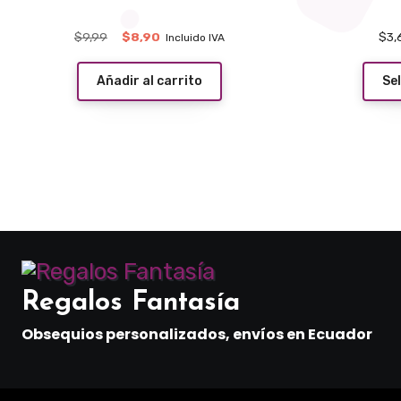
El
El
$
9,99
$
8,90
$
3,
Incluido IVA
precio
precio
original
actual
Añadir al carrito
Se
era:
es:
$9,99.
$8,90.
Regalos Fantasía
Obsequios personalizados, envíos en Ecuador