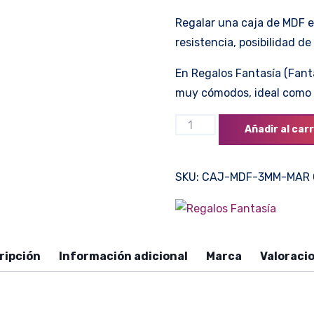
Regalar una caja de MDF e
resistencia, posibilidad de
En Regalos Fantasía (Fant
muy cómodos, ideal como r
Caja
Añadir al carr
de
mdf
SKU:
CAJ-MDF-3MM-MAR
para
toda
ocasión
cantidad
ripción
Información adicional
Marca
Valoracio