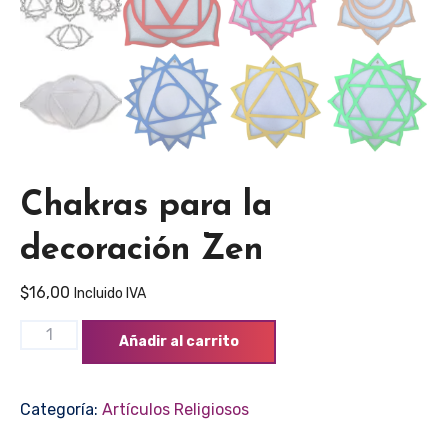
Chakras para la
decoración Zen
$
16,00
Incluido IVA
Chakras
Añadir al carrito
para
la
Categoría:
Artículos Religiosos
decoración
Zen