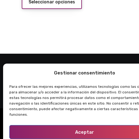
Seleccionar opciones
desde
producto
$5,00
tiene
hasta
$14,00
múltiples
variantes.
Las
opciones
se
pueden
Gestionar consentimiento
Regalos Fantasía
elegir
en
Para ofrecer las mejores experiencias, utilizamos tecnologías como las 
Obsequios personalizados, envíos en Ecuador
para almacenar y/o acceder a la información del dispositivo. El consent
la
estas tecnologías nos permitirá procesar datos como el comportamient
página
navegación o las identificaciones únicas en este sitio. No consentir o reti
consentimiento, puede afectar negativamente a ciertas características
de
funciones.
producto
Aceptar
Copyright © All rights reserved
|
Blogus
por
Themeansar