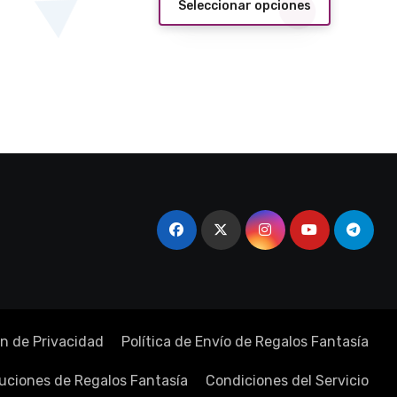
Seleccionar opciones
desde
producto
$5,00
tiene
hasta
$14,00
múltiples
variantes.
Las
opciones
se
pueden
elegir
en
la
página
de
n de Privacidad
Política de Envío de Regalos Fantasía
producto
luciones de Regalos Fantasía
Condiciones del Servicio