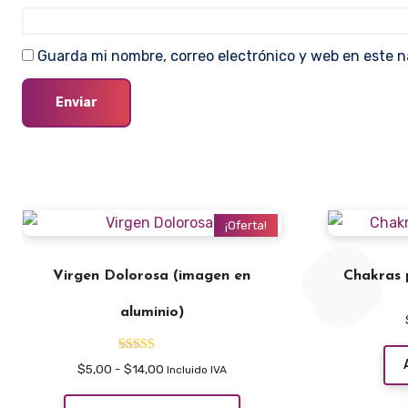
Guarda mi nombre, correo electrónico y web en este 
¡Oferta!
Virgen Dolorosa (imagen en
Chakras 
aluminio)
Valorado con
Rango
$
5,00
-
$
14,00
Incluido IVA
5.00
de
de 5
Este
precios: