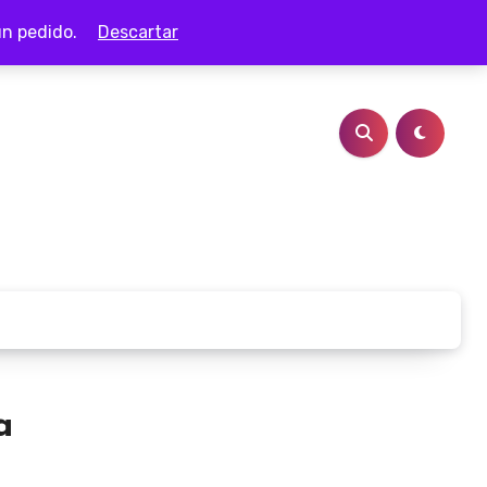
ún pedido.
Descartar
a