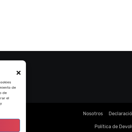
cookies
imiento de
o de
rar el
 y
Nosotros
Declaració
.
Política de Devo