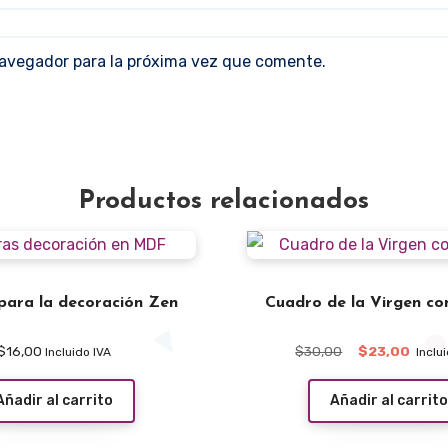
navegador para la próxima vez que comente.
Productos relacionados
para la decoración Zen
Cuadro de la Virgen co
El
El
$
16,00
$
30,00
$
23,00
Incluido IVA
Inclu
precio
preci
original
actua
Añadir al carrito
Añadir al carrito
era:
es:
$30,00.
$23,0