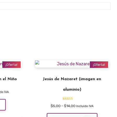
¡Oferta!
¡Oferta!
n el Niño
Jesús de Nazaret (imagen en
aluminio)
ido IVA
o
l
Valorado con
Rango
$
5,00
-
$
14,00
Incluido IVA
5.00
de
de 5
0.
Este
precios: